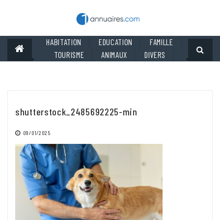
Skip
to
content
HABITATION
EDUCATION
FAMILLE
TOURISME
ANIMAUX
DIVERS
shutterstock_2485692225-min
09/01/2025