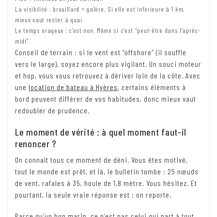
La visibilité : brouillard = galère. Si elle est inférieure à 1 km,
mieux vaut rester à quai.
Le temps orageux : c’est non. Même si c’est “peut-être dans l’après-
midi”.
Conseil de terrain : si le vent est “offshore” (il souffle
vers le large), soyez encore plus vigilant. Un souci moteur
et hop, vous vous retrouvez à dériver loin de la côte. Avec
une
location de bateau à Hyères
, certains éléments à
bord peuvent différer de vos habitudes, donc mieux vaut
redoubler de prudence.
Le moment de vérité : à quel moment faut-il
renoncer ?
On connaît tous ce moment de déni. Vous êtes motivé,
tout le monde est prêt, et là, le bulletin tombe : 25 nœuds
de vent, rafales à 35, houle de 1,8 mètre. Vous hésitez. Et
pourtant, la seule vraie réponse est : on reporte.
Parce qu’un bon marin, ce n’est pas celui qui part à tout