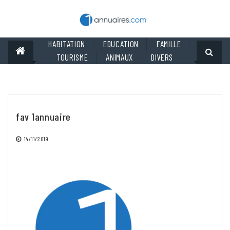
Skip
to
content
HABITATION
EDUCATION
FAMILLE
TOURISME
ANIMAUX
DIVERS
fav 1annuaire
14/11/2019