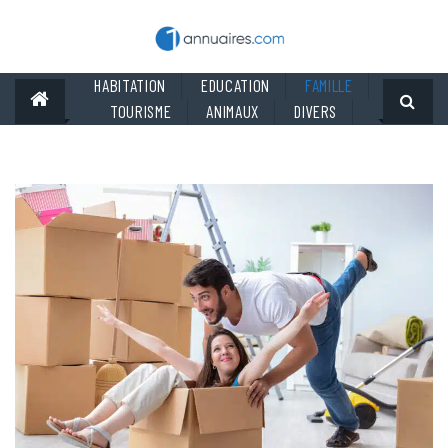
Skip
to
content
HABITATION
EDUCATION
FAMILLE
TOURISME
ANIMAUX
DIVERS